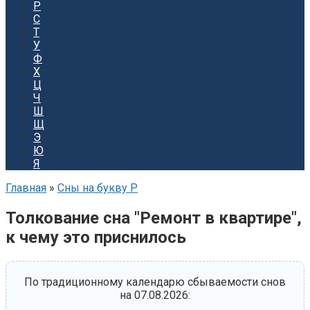
Р
С
Т
У
Ф
Х
Ц
Ч
Ш
Щ
Э
Ю
Я
Главная
»
Сны на букву Р
Толкование сна "Ремонт в квартире",
к чему это приснилось
По традиционному календарю сбываемости снов
на 07.08.2026: