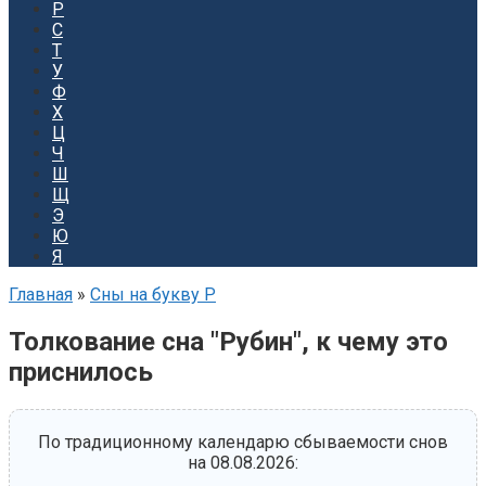
Р
С
Т
У
Ф
Х
Ц
Ч
Ш
Щ
Э
Ю
Я
Главная
»
Сны на букву Р
Толкование сна "Рубин", к чему это
приснилось
По традиционному календарю сбываемости снов
на 08.08.2026: