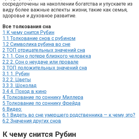
сосредоточены на накоплении богатства и упускаете из
виду более важные аспекты жизни, такие как семья,
здоровье и духовное развитие.
Все толкования сна
1
К чему снится Рубин
1.1
Толкование снов с рубином
1.2
Символика рубина во сне
2
ТОП отрицательных значений сна
2.1
1. Сон о потере близкого человека
2.2
2. Сон о неудаче или провале
3
ТОП положительных значений сна
3.1
1. Рубин
3.2
2. Цветы
3.3
3. Шоколад
3.4
4. Поход в кино
4
Толкование по соннику Миллера
5
Толкование по соннику Фрейда
6
Видео:
6.1
Видеть во сне умершего родственника — к чему это?
6.2
Значения других снов
К чему снится Рубин