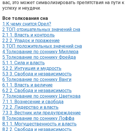
вас, это может символизировать препятствия на пути к
успеху и неудачи.
Все толкования сна
1
К чему снится Орел?
2
ТОП отрицательных значений сна
2.1
1. Власть и контроль
2.2
2. Упадок и поражение
3
ТОП положительных значений сна
4
Толкование по соннику Миллера
5
Толкование по соннику Фрейда
5.1
1. Сила и власть
5.2
2. Интуиция и мудрость
5.3
3. Свобода и независимость
6
Толкование по соннику Ванги
6.1
1. Власть и величие
6.2
2. Свобода и независимость
7
Толкование по соннику Цветкова
7.1
1. Вознесение и свобода
7.2
2. Лидерство и власть
7.3
3. Вестник или предупреждение
8
Толкование по соннику Лоффа
8.1
1. Могущественность и власть
8.2
2. Свобода и независимость