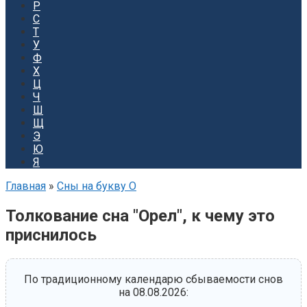
Р
С
Т
У
Ф
Х
Ц
Ч
Ш
Щ
Э
Ю
Я
Главная
»
Сны на букву О
Толкование сна "Орел", к чему это
приснилось
По традиционному календарю сбываемости снов
на 08.08.2026: