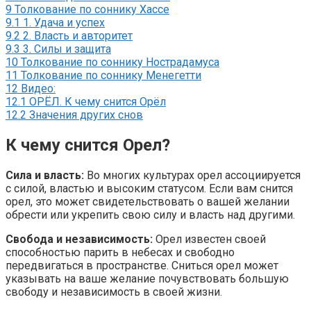
9
Толкование по соннику Хассе
9.1
1. Удача и успех
9.2
2. Власть и авторитет
9.3
3. Силы и защита
10
Толкование по соннику Нострадамуса
11
Толкование по соннику Менегетти
12
Видео:
12.1
ОРЁЛ. К чему снится Орёл
12.2
Значения других снов
К чему снится Орел?
Сила и власть:
Во многих культурах орел ассоциируется
с силой, властью и высоким статусом. Если вам снится
орел, это может свидетельствовать о вашей желании
обрести или укрепить свою силу и власть над другими.
Свобода и независимость:
Орел известен своей
способностью парить в небесах и свободно
передвигаться в пространстве. Сниться орел может
указывать на ваше желание почувствовать большую
свободу и независимость в своей жизни.