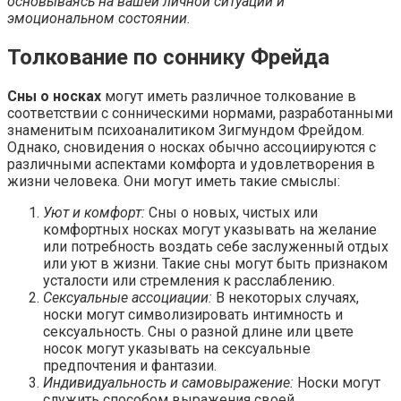
основываясь на вашей личной ситуации и
эмоциональном состоянии.
Толкование по соннику Фрейда
Сны о носках
могут иметь различное толкование в
соответствии с сонническими нормами, разработанными
знаменитым психоаналитиком Зигмундом Фрейдом.
Однако, сновидения о носках обычно ассоциируются с
различными аспектами комфорта и удовлетворения в
жизни человека. Они могут иметь такие смыслы:
Уют и комфорт:
Сны о новых, чистых или
комфортных носках могут указывать на желание
или потребность воздать себе заслуженный отдых
или уют в жизни. Такие сны могут быть признаком
усталости или стремления к расслаблению.
Сексуальные ассоциации:
В некоторых случаях,
носки могут символизировать интимность и
сексуальность. Сны о разной длине или цвете
носок могут указывать на сексуальные
предпочтения и фантазии.
Индивидуальность и самовыражение:
Носки могут
служить способом выражения своей