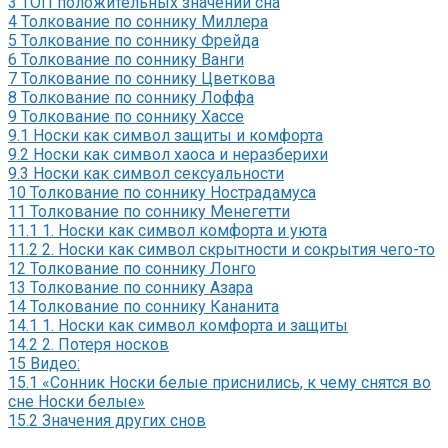
3
ТОП положительных значений сна
4
Толкование по соннику Миллера
5
Толкование по соннику Фрейда
6
Толкование по соннику Ванги
7
Толкование по соннику Цветкова
8
Толкование по соннику Лоффа
9
Толкование по соннику Хассе
9.1
Носки как символ защиты и комфорта
9.2
Носки как символ хаоса и неразберихи
9.3
Носки как символ сексуальности
10
Толкование по соннику Нострадамуса
11
Толкование по соннику Менегетти
11.1
1. Носки как символ комфорта и уюта
11.2
2. Носки как символ скрытности и сокрытия чего-то
12
Толкование по соннику Лонго
13
Толкование по соннику Азара
14
Толкование по соннику Кананита
14.1
1. Носки как символ комфорта и защиты
14.2
2. Потеря носков
15
Видео:
15.1
«Сонник Носки белые приснились, к чему снятся во
сне Носки белые»
15.2
Значения других снов