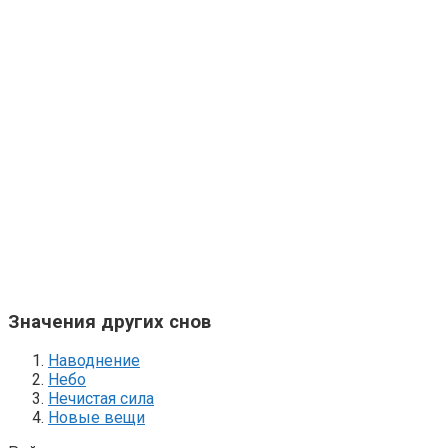
Значения других снов
Наводнение
Небо
Нечистая сила
Новые вещи