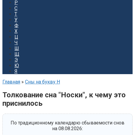
Р
С
Т
У
Ф
Х
Ц
Ч
Ш
Щ
Э
Ю
Я
Главная
»
Сны на букву Н
Толкование сна "Носки", к чему это
приснилось
По традиционному календарю сбываемости снов
на 08.08.2026: