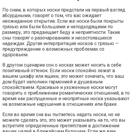
По снам, в которых носки предстали на первый взгляд
абсурдными, говорят о том, что вас ожидает
неожиданное открытие. Если же носки были покрыты
грязью или были большими и неподходящими по
размеру, это предвещает беду и неприятности. Такие
сны говорят о разочарованиях и несостоявшихся
надеждах. Другая интерпретация носков с грязью —
предупреждение о возможных проблемах со
здоровьем.
В другом сценарии сон о носках может носить в себе
позитивный оттенок. Если носки спокойно лежат в
вашем шкафу или ящике, это может означать, что ваш
дом будет наполнен гармонией и душевным
спокойствием. Красивые и ухоженные носки могут
говорить о приближении романтических отношений, в то
время как распущенные и неопрятные носки указывают
на возможные нарушения в отношениях или браке.
Если во время сна вы пытаетесь надеть носки, но не
можете сделать это, это может указывать на то, что вы
встретите определенные препятствия в достижении
ваших целей в ближайшем будущем. Если же вам