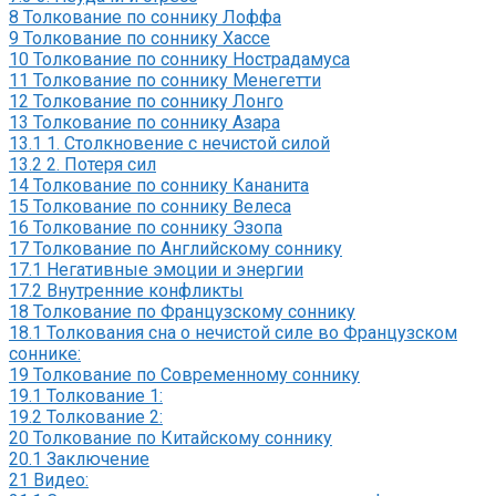
8
Толкование по соннику Лоффа
9
Толкование по соннику Хассе
10
Толкование по соннику Нострадамуса
11
Толкование по соннику Менегетти
12
Толкование по соннику Лонго
13
Толкование по соннику Азара
13.1
1. Столкновение с нечистой силой
13.2
2. Потеря сил
14
Толкование по соннику Кананита
15
Толкование по соннику Велеса
16
Толкование по соннику Эзопа
17
Толкование по Английскому соннику
17.1
Негативные эмоции и энергии
17.2
Внутренние конфликты
18
Толкование по Французскому соннику
18.1
Толкования сна о нечистой силе во Французском
соннике:
19
Толкование по Современному соннику
19.1
Толкование 1:
19.2
Толкование 2:
20
Толкование по Китайскому соннику
20.1
Заключение
21
Видео: