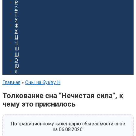
Р
С
Т
У
Ф
Х
Ц
Ч
Ш
Щ
Э
Ю
Я
Главная
»
Сны на букву Н
Толкование сна "Нечистая сила", к
чему это приснилось
По традиционному календарю сбываемости снов
на 06.08.2026: