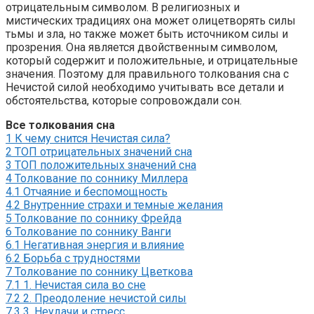
отрицательным символом. В религиозных и
мистических традициях она может олицетворять силы
тьмы и зла, но также может быть источником силы и
прозрения. Она является двойственным символом,
который содержит и положительные, и отрицательные
значения. Поэтому для правильного толкования сна с
Нечистой силой необходимо учитывать все детали и
обстоятельства, которые сопровождали сон.
Все толкования сна
1
К чему снится Нечистая сила?
2
ТОП отрицательных значений сна
3
ТОП положительных значений сна
4
Толкование по соннику Миллера
4.1
Отчаяние и беспомощность
4.2
Внутренние страхи и темные желания
5
Толкование по соннику Фрейда
6
Толкование по соннику Ванги
6.1
Негативная энергия и влияние
6.2
Борьба с трудностями
7
Толкование по соннику Цветкова
7.1
1. Нечистая сила во сне
7.2
2. Преодоление нечистой силы
7.3
3. Неудачи и стресс