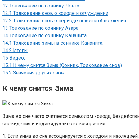
12
Толкование по соннику Лонго
12.1
Толкование снов о холоде и отчуждении
12.2
Толкование снов о периоде покоя и обновления
13
Толкование по соннику Азара
14
Толкование по соннику Кананита
14.1
Толкование зимы в соннике Кананита:
14.2
Итоги:
15
Видео:
15.1
К чему снится Зима (Сонник, Толкование снов)
15.2
Значения других снов
К чему снится Зима
Зима во сне часто считается символом холода, бездейств
сновидения и индивидуального восприятия.
1. Если зима во сне ассоциируется с холодом и изоляцие