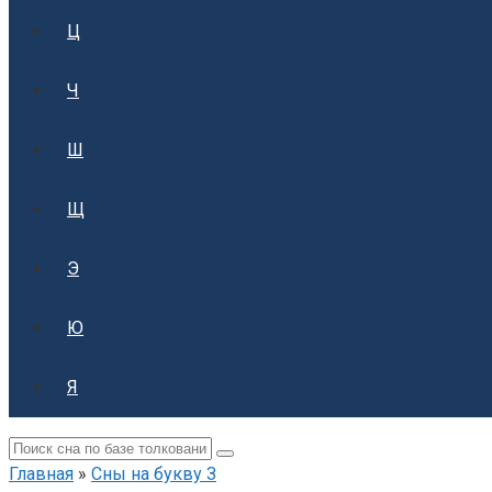
Ц
Ч
Ш
Щ
Э
Ю
Я
Поиск:
Главная
»
Сны на букву З