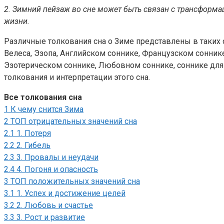
2. Зимний пейзаж во сне может быть связан с трансформа
жизни.
Различные толкования сна о Зиме представлены в таких со
Велеса, Эзопа, Английском соннике, Французском сонник
Эзотерическом соннике, Любовном соннике, соннике для
толкования и интерпретации этого сна.
Все толкования сна
1
К чему снится Зима
2
ТОП отрицательных значений сна
2.1
1. Потеря
2.2
2. Гибель
2.3
3. Провалы и неудачи
2.4
4. Погоня и опасность
3
ТОП положительных значений сна
3.1
1. Успех и достижение целей
3.2
2. Любовь и счастье
3.3
3. Рост и развитие