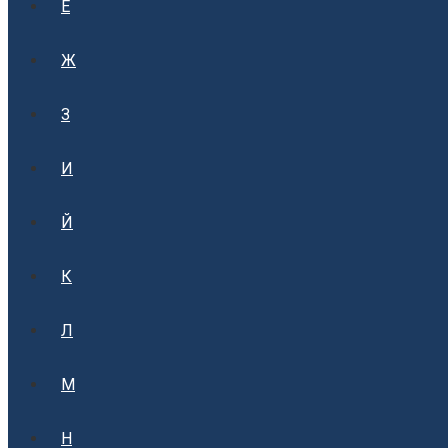
Е
Ж
З
И
Й
К
Л
М
Н