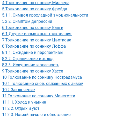
4
Толкование по соннику Миллера
5
Толкование по соннику Фрейда
5.1
1. Символ прохладной эмоциональности
5.2
2. Симптом депрессии
6
Толкование по соннику Ванги
6.1
Другие возможные толкования:
7
Толкование по соннику Цветкова
8
Толкование по соннику Лоффа
8.1
1. Ожидание и перспективы
8.2
2. Ограничение и холод
8.3
3. Искушение и опасность
9
Толкование по соннику Хассе
10
Толкование по соннику Нострадамуса
10.1
Толкование снов, связанных с зимой
10.2
Заключение
11
Толкование по соннику Менегетти
11.1
1. Холод и уныние
11.2
2. Отдых и уют
11.3
3. Новый начало и обновление