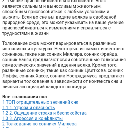
3. Умение приспосабливаться и выживать: Волк
является сильным и выносливым животным,
способным приспособиться к любым условиям и
выжить. Если во сне вы видите волков в свободной
природной среде, это может указывать на ваше умение
приспосабливаться к изменениям и справляться с
трудностями в жизни.
Толкование снов может варьироваться в различных
источниках и культурах. Некоторые из самых известных
сонников, такие как сонник Миллера, сонник Фрейда,
сонник Ванги, предлагают свои собственные толкования
символических значений видения волка. Кроме того,
различные сонники, такие как сонник Цветкова, сонник
Лоффа, сонник Хассе, сонник Нострадамуса, предлагают
варианты толкования в зависимости от контекста сна и
личных ассоциаций каждого сновидца.
Все толкования сна
1
ТОП отрицательных значений сна
1.1
1. Угроза и опасность
1.2
2. Ощущение страха и беспокойства
1.3
3. Агрессия и конфликты
2
Толкование по соннику Миллера