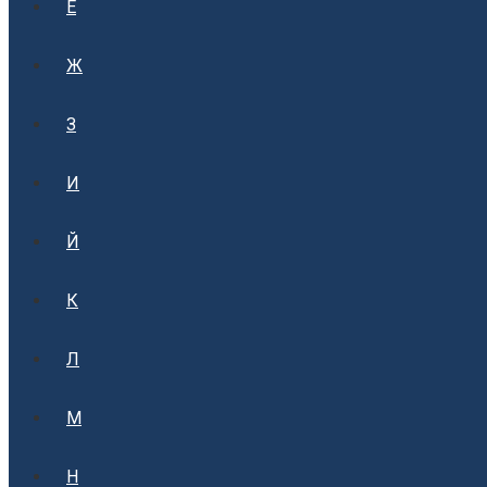
Е
Ж
З
И
Й
К
Л
М
Н