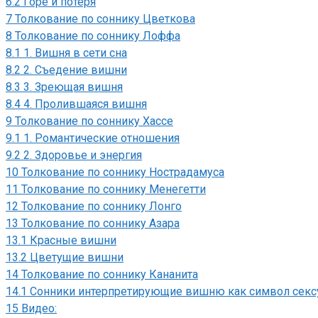
6.2
Горе и потеря
7
Толкование по соннику Цветкова
8
Толкование по соннику Лоффа
8.1
1. Вишня в сети сна
8.2
2. Съедение вишни
8.3
3. Зреющая вишня
8.4
4. Пролившаяся вишня
9
Толкование по соннику Хассе
9.1
1. Романтические отношения
9.2
2. Здоровье и энергия
10
Толкование по соннику Нострадамуса
11
Толкование по соннику Менегетти
12
Толкование по соннику Лонго
13
Толкование по соннику Азара
13.1
Красные вишни
13.2
Цветущие вишни
14
Толкование по соннику Кананита
14.1
Сонники интерпретирующие вишню как символ сексу
15
Видео: