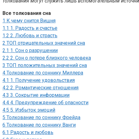
толкования могут служить лишь вспомогательным источник
Все толкования сна
1
К чему снится Вишня
1.1
1. Радость и счастье
1.2
2. Любовь и страсть
2
ТОП отрицательных значений сна
2.1
1. Сон о разрушении
2.2
2. Сон о потере близкого человека
3
ТОП положительных значений сна
4
Толкование по соннику Миллера
4.1
1. Получение удовольствия
4.2
2. Романтические отношения
4.3
3. Сокрытие информации
4.4
4. Предупреждение об опасности
4.5
5. Избыток эмоций
5
Толкование по соннику Фрейда
6
Толкование по соннику Ванги
6.1
Радость и любовь