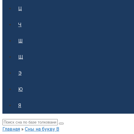
Ц
Ч
Ш
Щ
Э
Ю
Я
Поиск:
Главная
»
Сны на букву В