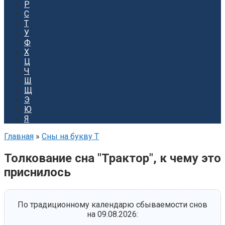
Р
С
Т
У
Ф
Х
Ц
Ч
Ш
Щ
Э
Ю
Я
Главная
»
Сны на букву Т
Толкование сна "Трактор", к чему это
приснилось
По традиционному календарю сбываемости снов
на 09.08.2026: