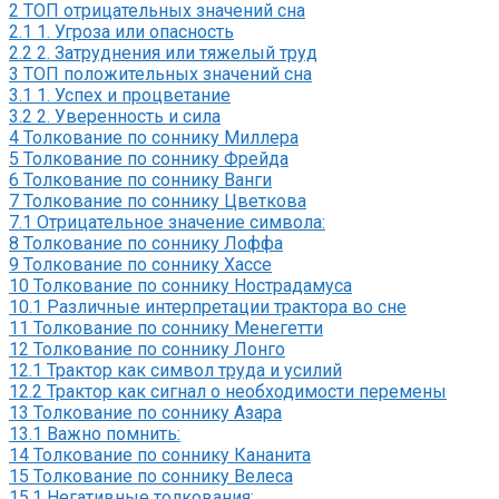
2
ТОП отрицательных значений сна
2.1
1. Угроза или опасность
2.2
2. Затруднения или тяжелый труд
3
ТОП положительных значений сна
3.1
1. Успех и процветание
3.2
2. Уверенность и сила
4
Толкование по соннику Миллера
5
Толкование по соннику Фрейда
6
Толкование по соннику Ванги
7
Толкование по соннику Цветкова
7.1
Отрицательное значение символа:
8
Толкование по соннику Лоффа
9
Толкование по соннику Хассе
10
Толкование по соннику Нострадамуса
10.1
Различные интерпретации трактора во сне
11
Толкование по соннику Менегетти
12
Толкование по соннику Лонго
12.1
Трактор как символ труда и усилий
12.2
Трактор как сигнал о необходимости перемены
13
Толкование по соннику Азара
13.1
Важно помнить:
14
Толкование по соннику Кананита
15
Толкование по соннику Велеса
15.1
Негативные толкования: