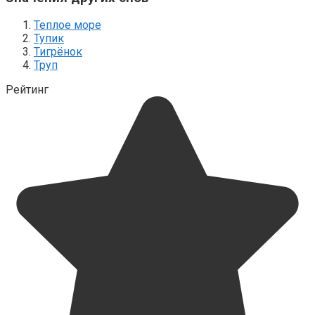
Теплое море
Тупик
Тигрёнок
Труп
Рейтинг