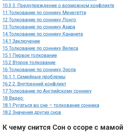
10.3
3. Предупреждение о возможном конфликте
11
Толкование по соннику Менегетти
12
Толкование по соннику Лонго
13
Толкование по соннику Азара
14
Толкование по соннику Кананита
14.1
Заключение
15
Толкование по соннику Велеса
15.1
Первое толкование
15.2
Второе толкование
16
Толкование по соннику Эзопа
16.1
1. Семейные проблемы
16.2
2. Внутренний конфликт
17
Толкование по Английскому соннику
18
Видео:
18.1
Ругаться во сне — толкование сонника
18.2
Значения других снов
К чему снится Сон о ссоре с мамой