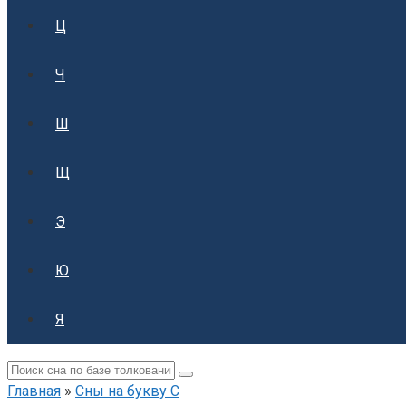
Ц
Ч
Ш
Щ
Э
Ю
Я
Поиск:
Главная
»
Сны на букву С