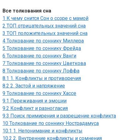
Все толкования сна
1
К чему снится Сон о ссоре с мамой
2
ТОП отрицательных значений сна
3
ТОП положительных значений сна
4
Толкование по соннику Миллера
5
Толкование по соннику Фрейда
6
Толкование по соннику Ванги
7
Толкование по соннику Цветкова
8
Толкование по соннику Лоффа
8.1
1. Конфликты и противоречия
8.2
2. Застой и напряжение
9
Толкование по соннику Хассе
9.1
Переживания и эмоции
9.2
Конфликт и разногласия
9.3
Поиск примирения и разрешение конфликта
10
Толкование по соннику Нострадамуса
10.1
1. Непонимание и конфликты
10.2
2. Внутренние конфликты и сомнения