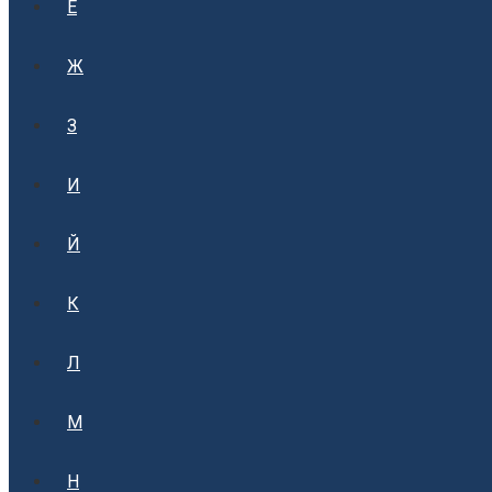
Е
Ж
З
И
Й
К
Л
М
Н