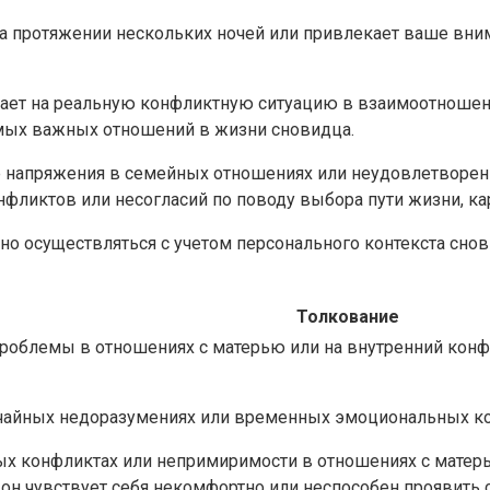
на протяжении нескольких ночей или привлекает ваше вни
зывает на реальную конфликтную ситуацию в взаимоотношен
амых важных отношений в жизни сновидца.
е напряжения в семейных отношениях или неудовлетворе
нфликтов или несогласий по поводу выбора пути жизни, к
но осуществляться с учетом персонального контекста снов
Толкование
роблемы в отношениях с матерью или на внутренний конфл
чайных недоразумениях или временных эмоциональных ко
х конфликтах или непримиримости в отношениях с матерь
 он чувствует себя некомфортно или неспособен проявить