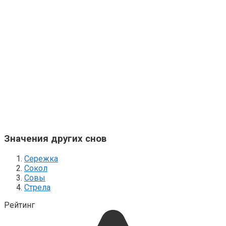
Значения других снов
Сережка
Сокол
Совы
Стрела
Рейтинг