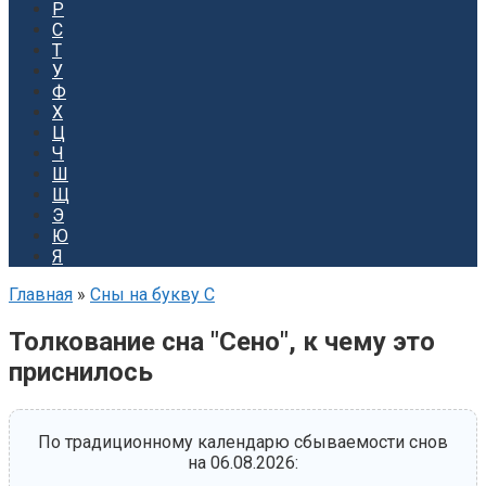
Р
С
Т
У
Ф
Х
Ц
Ч
Ш
Щ
Э
Ю
Я
Главная
»
Сны на букву С
Толкование сна "Сено", к чему это
приснилось
По традиционному календарю сбываемости снов
на 06.08.2026: