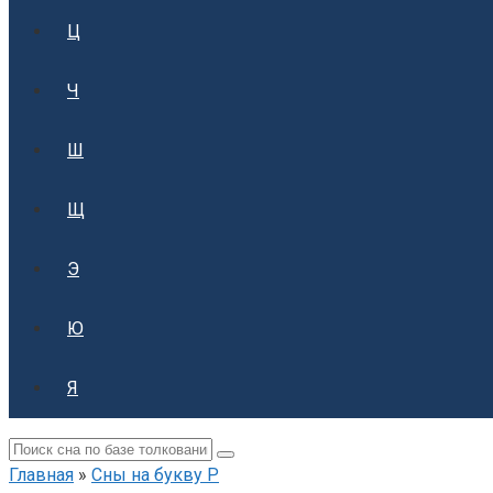
Ц
Ч
Ш
Щ
Э
Ю
Я
Поиск:
Главная
»
Сны на букву Р