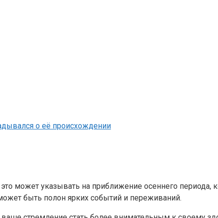
гадывался о её происхождении
, это может указывать на приближение осеннего периода, 
 может быть полон ярких событий и переживаний.
 ваше стремление стать более внимательным к своему здо