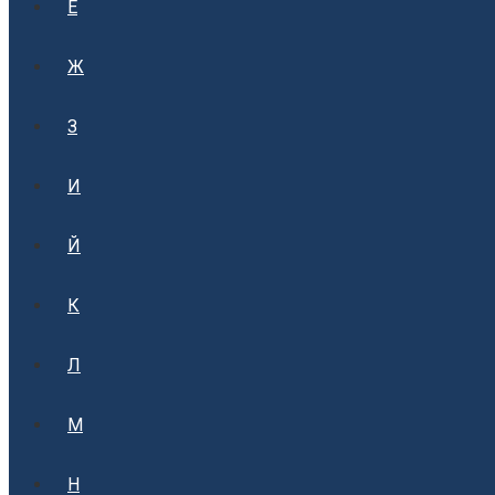
Е
Ж
З
И
Й
К
Л
М
Н