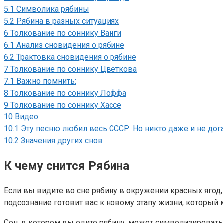
5.1
Символика рябины
5.2
Рябина в разных ситуациях
6
Толкование по соннику Ванги
6.1
Анализ сновидения о рябине
6.2
Трактовка сновидения о рябине
7
Толкование по соннику Цветкова
7.1
Важно помнить:
8
Толкование по соннику Лоффа
9
Толкование по соннику Хассе
10
Видео:
10.1
Эту песню любил весь СССР. Но никто даже и не до
10.2
Значения других снов
К чему снится Рябина
Если вы видите во сне рябину в окружении красных ягод
подсознание готовит вас к новому этапу жизни, который
Сон, в котором вы едите рябину, может символизировать