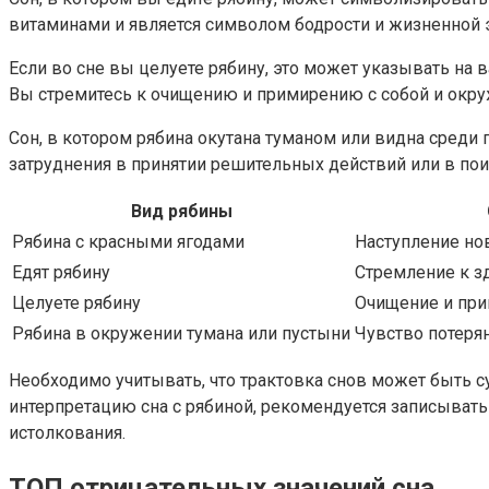
витаминами и является символом бодрости и жизненной 
Если во сне вы целуете рябину, это может указывать на
Вы стремитесь к очищению и примирению с собой и ок
Сон, в котором рябина окутана туманом или видна среди
затруднения в принятии решительных действий или в по
Вид рябины
Рябина с красными ягодами
Наступление но
Едят рябину
Стремление к з
Целуете рябину
Очищение и пр
Рябина в окружении тумана или пустыни
Чувство потеря
Необходимо учитывать, что трактовка снов может быть с
интерпретацию сна с рябиной, рекомендуется записывать
истолкования.
ТОП отрицательных значений сна