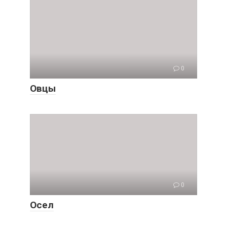
0
Овцы
0
Осел