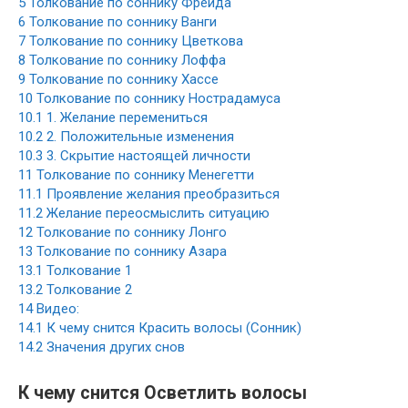
5
Толкование по соннику Фрейда
6
Толкование по соннику Ванги
7
Толкование по соннику Цветкова
8
Толкование по соннику Лоффа
9
Толкование по соннику Хассе
10
Толкование по соннику Нострадамуса
10.1
1. Желание перемениться
10.2
2. Положительные изменения
10.3
3. Скрытие настоящей личности
11
Толкование по соннику Менегетти
11.1
Проявление желания преобразиться
11.2
Желание переосмыслить ситуацию
12
Толкование по соннику Лонго
13
Толкование по соннику Азара
13.1
Толкование 1
13.2
Толкование 2
14
Видео:
14.1
К чему снится Красить волосы (Сонник)
14.2
Значения других снов
К чему снится Осветлить волосы