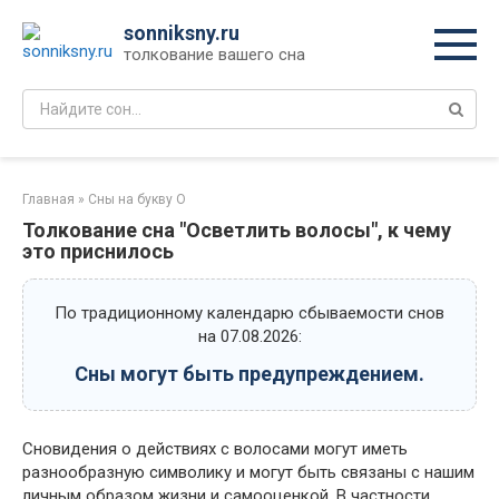
Перейти
sonniksny.ru
к
толкование вашего сна
контенту
Поиск:
Главная
»
Сны на букву О
Толкование сна "Осветлить волосы", к чему
это приснилось
По традиционному календарю сбываемости снов
на 07.08.2026:
Сны могут быть предупреждением.
Сновидения о действиях с волосами могут иметь
разнообразную символику и могут быть связаны с нашим
личным образом жизни и самооценкой. В частности,