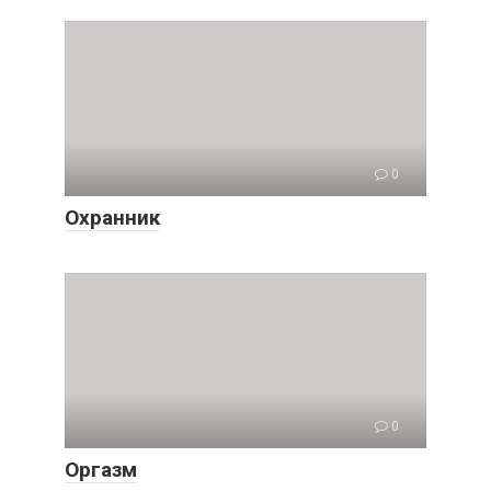
0
Охранник
0
Оргазм