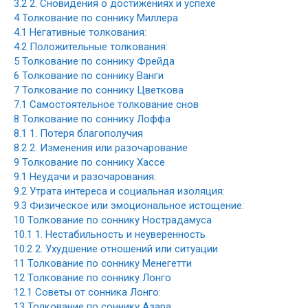
3.2
2. Сновидения о достижениях и успехе
4
Толкование по соннику Миллера
4.1
Негативные толкования:
4.2
Положительные толкования:
5
Толкование по соннику Фрейда
6
Толкование по соннику Ванги
7
Толкование по соннику Цветкова
7.1
Самостоятельное толкование снов
8
Толкование по соннику Лоффа
8.1
1. Потеря благополучия
8.2
2. Изменения или разочарование
9
Толкование по соннику Хассе
9.1
Неудачи и разочарования:
9.2
Утрата интереса и социальная изоляция:
9.3
Физическое или эмоциональное истощение:
10
Толкование по соннику Нострадамуса
10.1
1. Нестабильность и неуверенность
10.2
2. Ухудшение отношений или ситуации
11
Толкование по соннику Менегетти
12
Толкование по соннику Лонго
12.1
Советы от сонника Лонго:
13
Толкование по соннику Азара