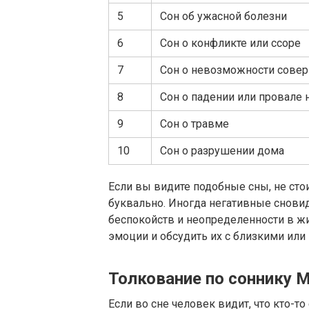
5
Сон об ужасной болезни
6
Сон о конфликте или ссоре
7
Сон о невозможности сове
8
Сон о падении или провале 
9
Сон о травме
10
Сон о разрушении дома
Если вы видите подобные сны, не сто
буквально. Иногда негативные сновид
беспокойств и неопределенности в жи
эмоции и обсудить их с близкими ил
Толкование по соннику 
Если во сне человек видит, что кто-то