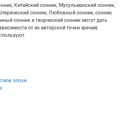
нник, Китайский сонник, Мусульманский сонник,
зотерический сонник, Любовный сонник, сонник
мный сонник и творческий сонник могут дать
ависимости от их авторской точки зрения,
спользуют.
стиле эпохи
е