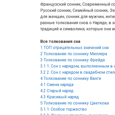
Французский сонник, Современный со
Русский сонник, Семейный сонник, Э
для женщин, сонник для мужчин, инти
разные толкования снов о Наряде, в з
традиций и символики, которые они и
Все толкования сна
1
ТОП отрицательных значений сна
2
Толкование по соннику Миллера
3
Толкование по соннику Фрейда
3.1
1. Сон с нарядом, выполненным в 
3.2
2. Сон с нарядом в свадебном стил
4
Толкование по соннику Ванги
4.1
Смена наряда
4.2
Старый наряд
4.3
Красивый наряд
5
Толкование по соннику Цветкова
5.1
1. Особое торжество