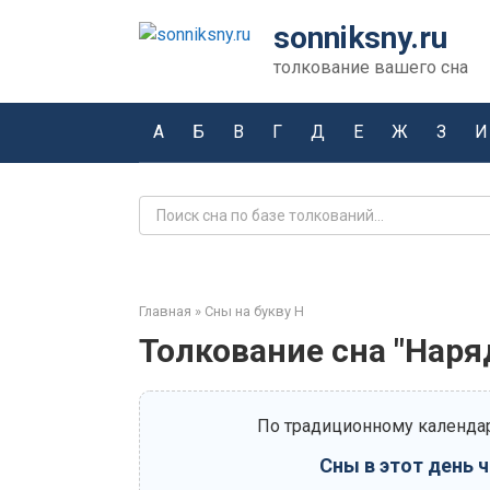
Перейти
sonniksny.ru
к
контенту
толкование вашего сна
А
Б
В
Г
Д
Е
Ж
З
И
Поиск:
Главная
»
Сны на букву Н
Толкование сна "Наря
По традиционному календар
Сны в этот день 