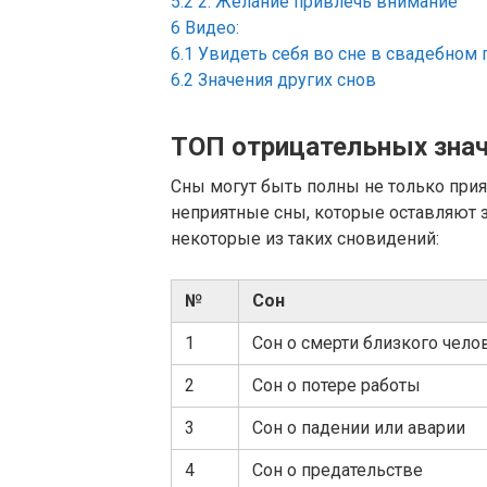
5.2
2. Желание привлечь внимание
6
Видео:
6.1
Увидеть себя во сне в свадебном 
6.2
Значения других снов
ТОП отрицательных знач
Сны могут быть полны не только при
неприятные сны, которые оставляют 
некоторые из таких сновидений:
№
Сон
1
Сон о смерти близкого чело
2
Сон о потере работы
3
Сон о падении или аварии
4
Сон о предательстве