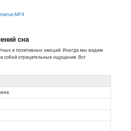
платье.MP4
ений сна
ятных и позитивных эмоций. Иногда мы видим
за собой отрицательные ощущения. Вот
века