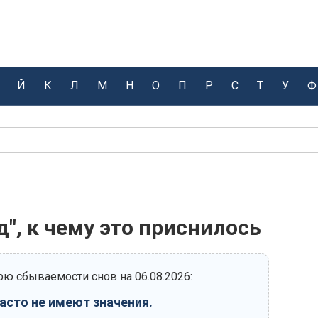
Й
К
Л
М
Н
О
П
Р
С
Т
У
Ф
д", к чему это приснилось
ю сбываемости снов на 06.08.2026:
часто не имеют значения.