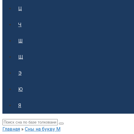
Ц
Ч
Ш
Щ
Э
Ю
Я
Поиск:
Главная
»
Сны на букву М