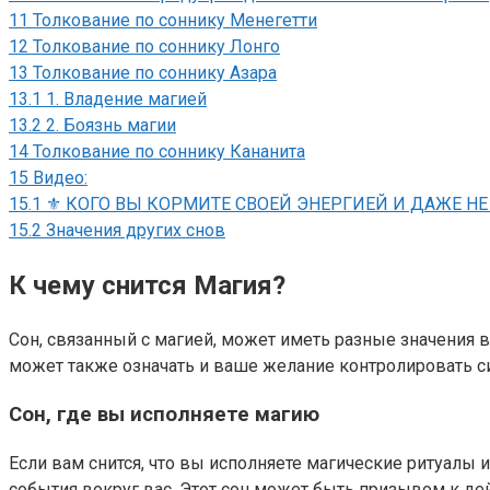
11
Толкование по соннику Менегетти
12
Толкование по соннику Лонго
13
Толкование по соннику Азара
13.1
1. Владение магией
13.2
2. Боязнь магии
14
Толкование по соннику Кананита
15
Видео:
15.1
⚜️ КОГО ВЫ КОРМИТЕ СВОЕЙ ЭНЕРГИЕЙ И ДАЖЕ НЕ З
15.2
Значения других снов
К чему снится Магия?
Сон, связанный с магией, может иметь разные значения в
может также означать и ваше желание контролировать си
Сон, где вы исполняете магию
Если вам снится, что вы исполняете магические ритуалы 
события вокруг вас. Этот сон может быть призывом к 