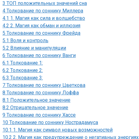
3
ТОП положительных значений сна
4
Толкование по соннику Миллера
4.1
1. Магия как сила и волшебство
4.2
2. Магия как обман и иллюзия
5
Толкование по соннику Фрейда
5.1
Воля и контроль
5.2
Влияние и манипуляции
6
Толкование по соннику Ванги
6.1
Толкование 1:
6.2
Толкование 2:
6.3
Толкование 3:
7
Толкование по соннику Цветкова
8
Толкование по соннику Лоффа
8.1
Положительное значение
8.2
Отрицательное значение
9
Толкование по соннику Хассе
10
Толкование по соннику Нострадамуса
10.1
1. Магия как символ новых возможностей
10.2
2. Магия как предупреждение о негативных энергиях