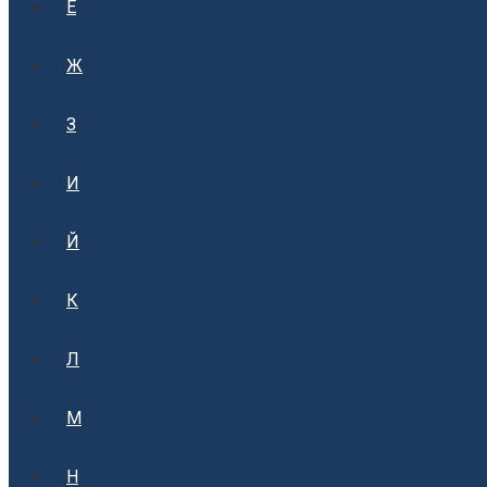
Е
Ж
З
И
Й
К
Л
М
Н