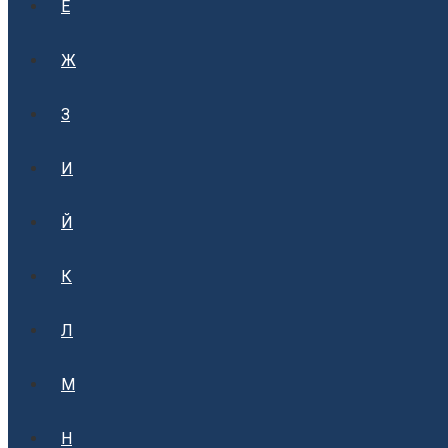
Е
Ж
З
И
Й
К
Л
М
Н