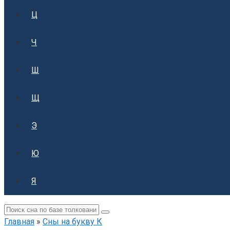
Ц
Ч
Ш
Щ
Э
Ю
Я
Поиск:
Главная
»
Сны на букву К