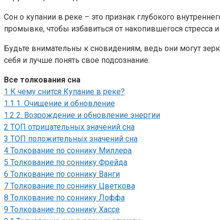
Сон о купании в реке – это признак глубокого внутрен
промывке, чтобы избавиться от накопившегося стресса 
Будьте внимательны к сновидениям, ведь они могут зер
себя и лучше понять свое подсознание.
Все толкования сна
1
К чему снится Купание в реке?
1.1
1. Очищение и обновление
1.2
2. Возрождение и обновление энергии
2
ТОП отрицательных значений сна
3
ТОП положительных значений сна
4
Толкование по соннику Миллера
5
Толкование по соннику Фрейда
6
Толкование по соннику Ванги
7
Толкование по соннику Цветкова
8
Толкование по соннику Лоффа
9
Толкование по соннику Хассе