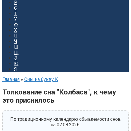
Р
С
Т
У
Ф
Х
Ц
Ч
Ш
Щ
Э
Ю
Я
Главная
»
Сны на букву К
Толкование сна "Колбаса", к чему
это приснилось
По традиционному календарю сбываемости снов
на 07.08.2026: