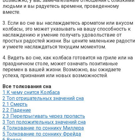
Возможно, у вас замечательные отношения с близкими
людьми и вы радуетесь времени, проведенному
вместе.
3. Если во сне вы наслаждаетесь ароматом или вкусом
колбасы, это может указывать на вашу способность к
наслаждению и умение получать удовольствие от
простых радостей жизни. Вы цените маленькие радости
и умеете наслаждаться текущим моментом.
4. Видеть во сне, как колбаса готовится на гриле или на
праздничном столе, может означать позитивные
перемен в вашей жизни. Возможно, вы ожидаете
успеха, признания или новых возможностей.
Все толкования сна
1
К чему снится Колбаса
2
Топ отрицательных значений сна
2.1
Смерть
2.2
Падение
2.3
Перепрыгивать через пропасть
3
Топ положительных значений сна
4
Толкование по соннику Миллера
5
Толкование по соннику Фрейда
6
Видео: