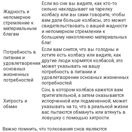
Если во сне вы видите, как кто-то
сильно накладывает на тарелку
Жадность и
колбасу или вы сами говорите, чтобы
непомерное
вам дали больше колбасы, это может
стремление к
свидетельствовать о вашей жадности
материальным
и непомерном стремлении к
благам
большему накоплению материальных
благ.
Если вам снится, что вы голодны и
Потребность в
хотите есть колбасу или видите, как
питании и
другие люди кормятся колбасой, это
удовлетворении
может указывать на вашу
основных
потребность в питании и
жизненных
удовлетворении основных жизненных
потребностей
потребностей.
Сон, в котором колбаса кажется вам
притягательной, а затем оказывается
Хитрость и
испорченной или подмененной, может
обман
указывать на то, что в реальной жизни
вас пытаются обмануть или втянуть в
ловушку с помощью хитрости.
Важно помнить, что толкования снов являются