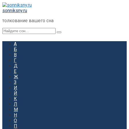
Перейти
к
sonniksny.ru
контенту
толкование вашего сна
Поиск:
А
Б
В
Г
Д
Е
Ж
З
И
Й
К
Л
М
Н
О
П