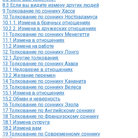
8.3
Если вы видите измену других людей
9
Толкование по соннику Хассе
10
Толкование по соннику Нострадамуса
10.1
1. Измена в брачных отношениях
10.2
2. Измена в дружеских отношениях
11
Толкование по соннику Менегетти
11.1
Измена в отношениях
11.2
Измена на работе
12
Толкование по соннику Лонго
12.1
Другие толкования:
13
Толкование по соннику Азара
13.1
Недоверие в отношениях
13.2
Желание перемен
14
Толкование по соннику Кананита
15
Толкование по соннику Велеса
15.1
Измена в отношениях
15.2
Обман и неверность
16
Толкование по соннику Эзопа
17
Толкование по Английскому соннику
18
Толкование по Французскому соннику
18.1
Измена супруга
18.2
Измена вам
19
Толкование по Современному соннику