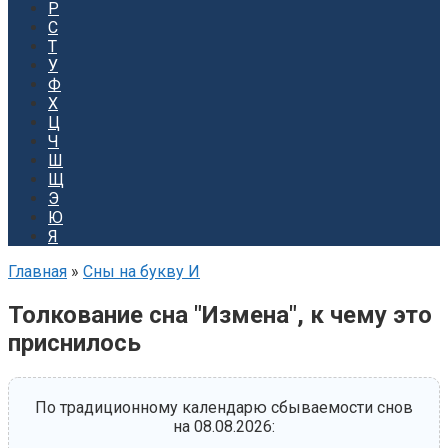
Р
С
Т
У
Ф
Х
Ц
Ч
Ш
Щ
Э
Ю
Я
Главная
»
Сны на букву И
Толкование сна "Измена", к чему это
приснилось
По традиционному календарю сбываемости снов
на 08.08.2026: