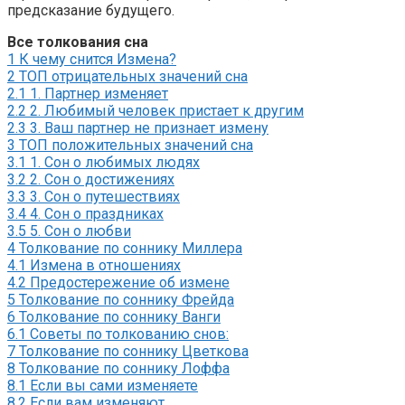
предсказание будущего.
Все толкования сна
1
К чему снится Измена?
2
ТОП отрицательных значений сна
2.1
1. Партнер изменяет
2.2
2. Любимый человек пристает к другим
2.3
3. Ваш партнер не признает измену
3
ТОП положительных значений сна
3.1
1. Сон о любимых людях
3.2
2. Сон о достижениях
3.3
3. Сон о путешествиях
3.4
4. Сон о праздниках
3.5
5. Сон о любви
4
Толкование по соннику Миллера
4.1
Измена в отношениях
4.2
Предостережение об измене
5
Толкование по соннику Фрейда
6
Толкование по соннику Ванги
6.1
Советы по толкованию снов:
7
Толкование по соннику Цветкова
8
Толкование по соннику Лоффа
8.1
Если вы сами изменяете
8.2
Если вам изменяют