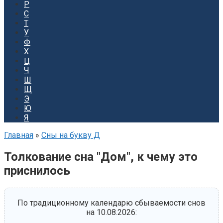
Р
С
Т
У
Ф
Х
Ц
Ч
Ш
Щ
Э
Ю
Я
Главная
»
Сны на букву Д
Толкование сна "Дом", к чему это
приснилось
По традиционному календарю сбываемости снов
на 10.08.2026: