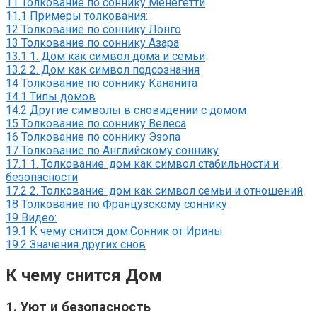
11
Толкование по соннику Менегетти
11.1
Примеры толкования:
12
Толкование по соннику Лонго
13
Толкование по соннику Азара
13.1
1. Дом как символ дома и семьи
13.2
2. Дом как символ подсознания
14
Толкование по соннику Кананита
14.1
Типы домов
14.2
Другие символы в сновидении с домом
15
Толкование по соннику Велеса
16
Толкование по соннику Эзопа
17
Толкование по Английскому соннику
17.1
1. Толкование: дом как символ стабильности и
безопасности
17.2
2. Толкование: дом как символ семьи и отношений
18
Толкование по Французскому соннику
19
Видео:
19.1
К чему снится дом.Сонник от Ирины
19.2
Значения других снов
К чему снится Дом
1. Уют и безопасность