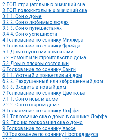
2
ТОП отрицательных значений сна
3
ТОП положительных значений сна
3.1
1. Сон о доме
3.2
2. Сон о любимых людях
3.3
3. Сон о путешествиях
3.4
4. Сон о успешности
4
Толкование по соннику Миллера
5
Толкование по соннику Фрейда
5.1
Дом с пустыми комнатами
5.2
Ремонт или строительство дома
5.3
Дом в плохом состоянии
6
Толкование по соннику Ванги
6.1
1. Уютный и приветливый дом
6.2
2. Разрушенный или заброшенный дом
6.3
3. Входить в новый дом
7
Толкование по соннику Цветкова
7.1
1. Сон о новом доме
7.2
2. Сон о старом доме
8
Толкование по соннику Лоффа
8.1
Толкование сна о доме в соннике Лоффа
8.2
Прочие толкования сна о доме
9
Толкование по соннику Хассе
10
Толкование по соннику Нострадамуса