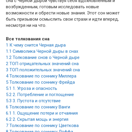
сна с Черной дырой чувствуя себя вдохновленным и
возбужденным, готовым исследовать новые
возможности и обрести новые знания. Этот сон может
быть призывом осмыслить свои страхи и идти вперед,
несмотря ни на что.
Все толкования сна
1
К чему снится Черная дыра
1.1
Символика Черной дыры в снах
1.2
Толкование снов о Черной дыре
2
ТОП отрицательных значений сна
3
ТОП положительных значений сна
4
Толкование по соннику Миллера
5
Толкование по соннику Фрейда
5.1
1. Угроза и опасность
5.2
2. Потребление и поглощение
5.3
3. Пустота и отсутствие
6
Толкование по соннику Ванги
6.1
1. Ощущение потери и отчаяния
6.2
2. Скрытая мощь и энергия
7
Толкование по соннику Цветкова
8
Толкование по соннику Лоффа