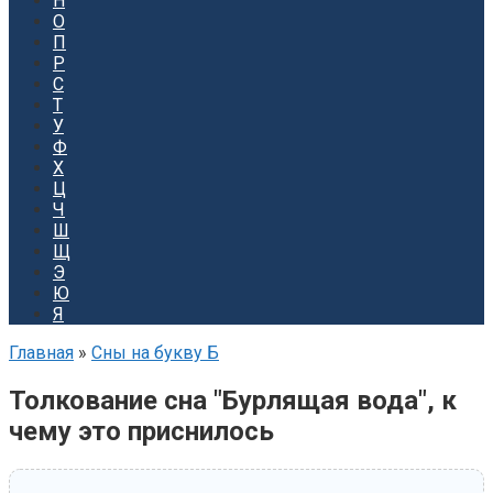
Н
О
П
Р
С
Т
У
Ф
Х
Ц
Ч
Ш
Щ
Э
Ю
Я
Главная
»
Сны на букву Б
Толкование сна "Бурлящая вода", к
чему это приснилось