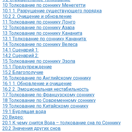
10
Толкование по соннику Менегетти
10.1
1. Разрушение существующего порядка
10.2
2. Очищение и обновление
11
Толкование по соннику Лонго
12
Толкование по соннику Азара
13
Толкование по соннику Кананита
13.1
Толкование по соннику Кананита:
14
Толкование по соннику Велеса
14.1
Сценарий 1:
14.2
Сценарий 2:
15
Толкование по соннику Эзопа
15.1
Предупреждение
15.2
Благополучие
16
Толкование по Английскому соннику
16.1
1. Обновление и очищение
16.2
2. Эмоциональная нестабильность
17
Толкование по Французскому соннику
18
Толкование по Современному соннику
19
Толкование по Китайскому соннику
19.1
Бурлящая вода
20
Видео:
20.1
К чему снится Вода – толкование сна по Соннику
20.2
Значения других снов