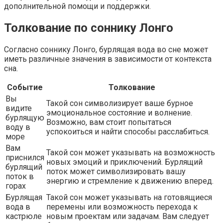
дополнительной помощи и поддержки.
Толкование по соннику Лонго
Согласно соннику Лонго, бурлящая вода во сне может
иметь различные значения в зависимости от контекста
сна.
Событие
Толкование
Вы
Такой сон символизирует ваше бурное
видите
эмоциональное состояние и волнение.
бурлящую
Возможно, вам стоит попытаться
воду в
успокоиться и найти способы расслабиться.
море
Вам
Такой сон может указывать на возможность
приснился
новых эмоций и приключений. Бурлящий
бурлящий
поток может символизировать вашу
поток в
энергию и стремление к движению вперед.
горах
Бурлящая
Такой сон может указывать на готовящиеся
вода в
перемены или возможность перехода к
кастрюле
новым проектам или задачам. Вам следует