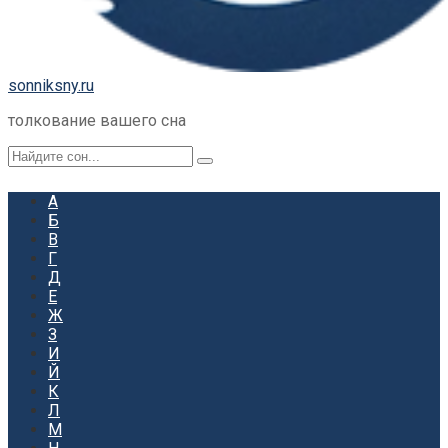
sonniksny.ru
толкование вашего сна
Поиск:
А
Б
В
Г
Д
Е
Ж
З
И
Й
К
Л
М