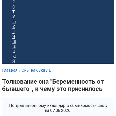
Р
С
Т
У
Ф
Х
Ц
Ч
Ш
Щ
Э
Ю
Я
Главная
»
Сны на букву Б
Толкование сна "Беременность от
бывшего", к чему это приснилось
По традиционному календарю сбываемости снов
на 07.08.2026: