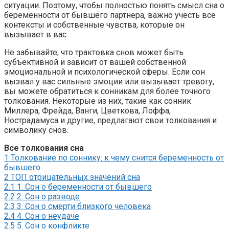
ситуации. Поэтому, чтобы полностью понять смысл сна о
беременности от бывшего партнера, важно учесть все
контексты и собственные чувства, которые он
вызывает в вас.
Не забывайте, что трактовка снов может быть
субъективной и зависит от вашей собственной
эмоциональной и психологической сферы. Если сон
вызвал у вас сильные эмоции или вызывает тревогу,
вы можете обратиться к сонникам для более точного
толкования. Некоторые из них, такие как сонник
Миллера, Фрейда, Ванги, Цветкова, Лоффа,
Нострадамуса и другие, предлагают свои толкования и
символику снов.
Все толкования сна
1
Толкование по соннику: к чему снится беременность от
бывшего
2
ТОП отрицательных значений сна
2.1
1. Сон о беременности от бывшего
2.2
2. Сон о разводе
2.3
3. Сон о смерти близкого человека
2.4
4. Сон о неудаче
2.5
5. Сон о конфликте