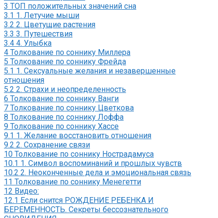
3
ТОП положительных значений сна
3.1
1. Летучие мыши
3.2
2. Цветущие растения
3.3
3. Путешествия
3.4
4. Улыбка
4
Толкование по соннику Миллера
5
Толкование по соннику Фрейда
5.1
1. Сексуальные желания и незавершенные
отношения
5.2
2. Страхи и неопределенность
6
Толкование по соннику Ванги
7
Толкование по соннику Цветкова
8
Толкование по соннику Лоффа
9
Толкование по соннику Хассе
9.1
1. Желание восстановить отношения
9.2
2. Сохранение связи
10
Толкование по соннику Нострадамуса
10.1
1. Символ воспоминаний и прошлых чувств
10.2
2. Неоконченные дела и эмоциональная связь
11
Толкование по соннику Менегетти
12
Видео:
12.1
Если снится РОЖДЕНИЕ РЕБЕНКА И
БЕРЕМЕННОСТЬ. Секреты бессознательного