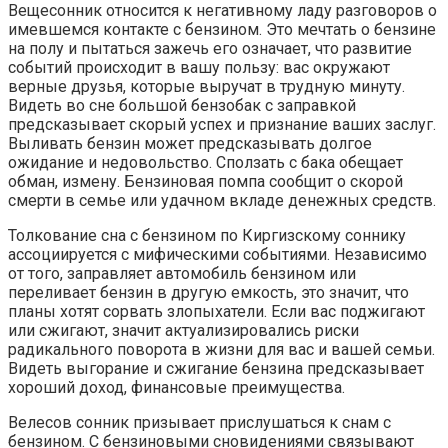
Вещесонник относится к негативному ладу разговоров о
имевшемся контакте с бензином. Это мечтать о бензине
на полу и пытаться зажечь его означает, что развитие
событий происходит в вашу пользу: вас окружают
верные друзья, которые выручат в трудную минуту.
Видеть во сне большой бензобак с заправкой
предсказывает скорый успех и признание ваших заслуг.
Выливать бензин может предсказывать долгое
ожидание и недовольство. Сползать с бака обещает
обман, измену. Бензиновая помпа сообщит о скорой
смерти в семье или удачном вкладе денежных средств.
Толкование сна с бензином по Киргизскому соннику
ассоциируется с мифическими событиями. Независимо
от того, заправляет автомобиль бензином или
переливает бензин в другую емкость, это значит, что
планы хотят сорвать злопыхатели. Если вас поджигают
или сжигают, значит актуализировались риски
радикального поворота в жизни для вас и вашей семьи.
Видеть выгорание и сжигание бензина предсказывает
хороший доход, финансовые преимущества.
Велесов сонник призывает прислушаться к снам с
бензином. С бензиновыми сновидениями связывают