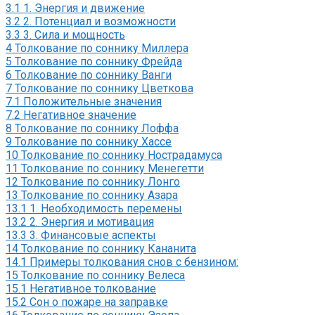
3.1
1. Энергия и движение
3.2
2. Потенциал и возможности
3.3
3. Сила и мощность
4
Толкование по соннику Миллера
5
Толкование по соннику Фрейда
6
Толкование по соннику Ванги
7
Толкование по соннику Цветкова
7.1
Положительные значения
7.2
Негативное значение
8
Толкование по соннику Лоффа
9
Толкование по соннику Хассе
10
Толкование по соннику Нострадамуса
11
Толкование по соннику Менегетти
12
Толкование по соннику Лонго
13
Толкование по соннику Азара
13.1
1. Необходимость перемены
13.2
2. Энергия и мотивация
13.3
3. Финансовые аспекты
14
Толкование по соннику Кананита
14.1
Примеры толкования снов с бензином:
15
Толкование по соннику Велеса
15.1
Негативное толкование
15.2
Сон о пожаре на заправке