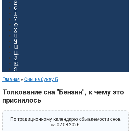
Р
С
Т
У
Ф
Х
Ц
Ч
Ш
Щ
Э
Ю
Я
Главная
»
Сны на букву Б
Толкование сна "Бензин", к чему это
приснилось
По традиционному календарю сбываемости снов
на 07.08.2026: