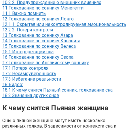
10.2
2. Предупреждение о внешних влияниях
11
Толкование по соннику Менегетти
11.1
Важно помнить
12
Толкование по соннику Лонго
12.1
1. Скрытая или неконтролируемая эмоциональность
12.2
2. Потеря контроля
13
Толкование по соннику Азара
14
Толкование по соннику Кананита
15
Толкование по соннику Велеса
15.1
Интерпретации сна
16
Толкование по соннику Эзопа
17
Толкование по Английскому соннику
17.1
Потеря контроля
17.2
Несамоуверенность
17.3
Избегание реальности
18
Видео:
18.1
К чему снится Пьяный сонник, толкование сна
18.2
Значения других снов
К чему снится Пьяная женщина
Сны о пьяной женщине могут иметь несколько
различных толков. В зависимости от контекста сна и