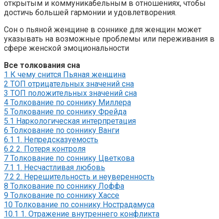
открытым и коммуникабельным в отношениях, чтобы
достичь большей гармонии и удовлетворения.
Сон о пьяной женщине в соннике для женщин может
указывать на возможные проблемы или переживания в
сфере женской эмоциональности
Все толкования сна
1
К чему снится Пьяная женщина
2
ТОП отрицательных значений сна
3
ТОП положительных значений сна
4
Толкование по соннику Миллера
5
Толкование по соннику Фрейда
5.1
Наркологическая интерпретация
6
Толкование по соннику Ванги
6.1
1. Непредсказуемость
6.2
2. Потеря контроля
7
Толкование по соннику Цветкова
7.1
1. Несчастливая любовь
7.2
2. Нерешительность и неуверенность
8
Толкование по соннику Лоффа
9
Толкование по соннику Хассе
10
Толкование по соннику Нострадамуса
10.1
1. Отражение внутреннего конфликта