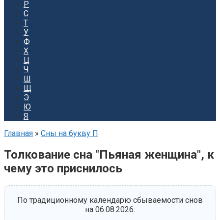
Р
С
Т
У
Ф
Х
Ц
Ч
Ш
Щ
Э
Ю
Я
Главная
»
Сны на букву П
Толкование сна "Пьяная женщина", к
чему это приснилось
По традиционному календарю сбываемости снов
на 06.08.2026: