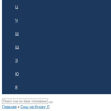
Ц
Ч
Ш
Щ
Э
Ю
Я
Поиск:
Главная
»
Сны на букву Л