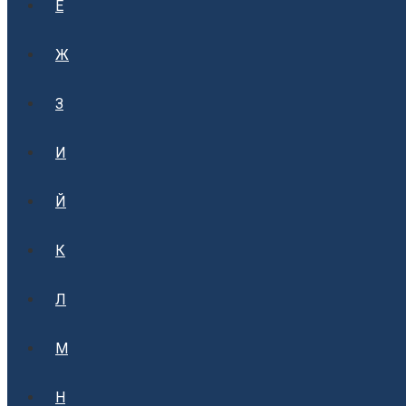
Е
Ж
З
И
Й
К
Л
М
Н