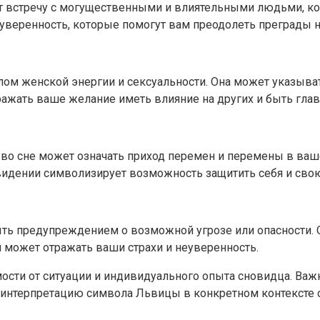
 встречу с могущественными и влиятельными людьми, кото
уверенность, которые помогут вам преодолеть преграды н
лом женской энергии и сексуальности. Она может указыва
ражать ваше желание иметь влияние на других и быть гла
во сне может означать приход перемен и перемены в ваше
видении символизирует возможность защитить себя и сво
ыть предупреждением о возможной угрозе или опасности
н может отражать ваши страхи и неуверенность.
сти от ситуации и индивидуального опыта сновидца. Важн
интерпретацию символа Львицы в конкретном контексте 