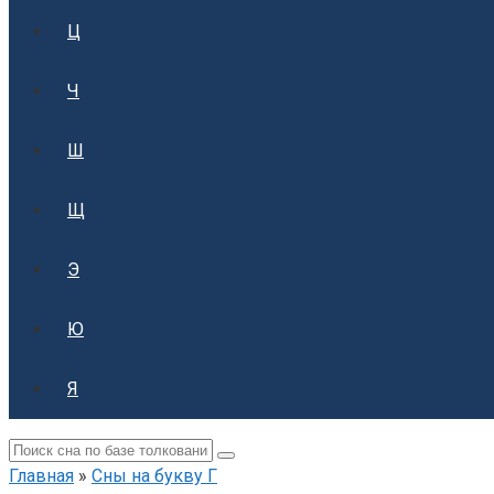
Ц
Ч
Ш
Щ
Э
Ю
Я
Поиск:
Главная
»
Сны на букву Г