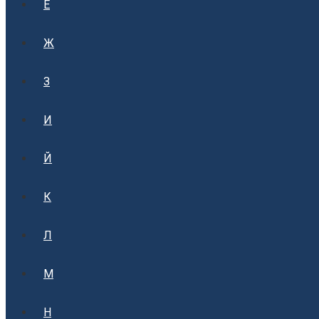
Е
Ж
З
И
Й
К
Л
М
Н