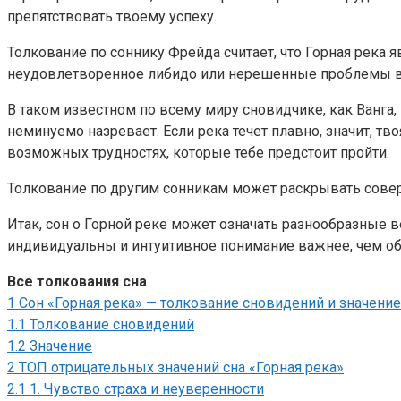
препятствовать твоему успеху.
Толкование по соннику Фрейда считает, что Горная река 
неудовлетворенное либидо или нерешенные проблемы в
В таком известном по всему миру сновидчике, как Ванга,
неминуемо назревает. Если река течет плавно, значит, тв
возможных трудностях, которые тебе предстоит пройти.
Толкование по другим сонникам может раскрывать совер
Итак, сон о Горной реке может означать разнообразные в
индивидуальны и интуитивное понимание важнее, чем о
Все толкования сна
1
Сон «Горная река» — толкование сновидений и значение
1.1
Толкование сновидений
1.2
Значение
2
ТОП отрицательных значений сна «Горная река»
2.1
1. Чувство страха и неуверенности