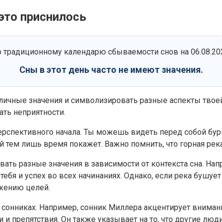
 это приснилось
 традиционному календарю сбываемости снов на 06.08.20
Сны в этот день часто не имеют значения.
зличные значения и символизировать разные аспекты твое
ать неприятности.
перспективного начала. Ты можешь видеть перед собой бу
тем лишь время покажет. Важно помнить, что горная река
ь разные значения в зависимости от контекста сна. Наприм
тебя и успех во всех начинаниях. Однако, если река бушу
ижению целей.
 сонниках. Например, сонник Миллера акцентирует внимани
и и препятствия. Он также указывает на то, что другие люд