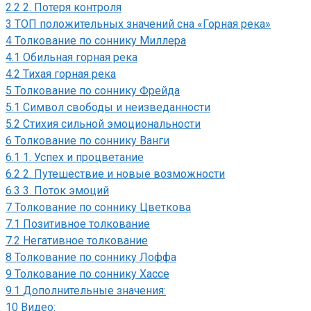
2.2
2. Потеря контроля
3
ТОП положительных значений сна «Горная река»
4
Толкование по соннику Миллера
4.1
Обильная горная река
4.2
Тихая горная река
5
Толкование по соннику Фрейда
5.1
Символ свободы и неизведанности
5.2
Стихия сильной эмоциональности
6
Толкование по соннику Ванги
6.1
1. Успех и процветание
6.2
2. Путешествие и новые возможности
6.3
3. Поток эмоций
7
Толкование по соннику Цветкова
7.1
Позитивное толкование
7.2
Негативное толкование
8
Толкование по соннику Лоффа
9
Толкование по соннику Хассе
9.1
Дополнительные значения:
10
Видео: