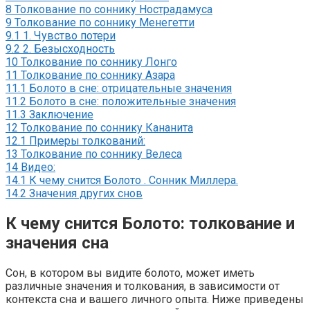
8
Толкование по соннику Нострадамуса
9
Толкование по соннику Менегетти
9.1
1. Чувство потери
9.2
2. Безысходность
10
Толкование по соннику Лонго
11
Толкование по соннику Азара
11.1
Болото в сне: отрицательные значения
11.2
Болото в сне: положительные значения
11.3
Заключение
12
Толкование по соннику Кананита
12.1
Примеры толкований:
13
Толкование по соннику Велеса
14
Видео:
14.1
К чему снится Болото . Сонник Миллера.
14.2
Значения других снов
К чему снится Болото: толкование и
значения сна
Сон, в котором вы видите болото, может иметь
различные значения и толкования, в зависимости от
контекста сна и вашего личного опыта. Ниже приведены