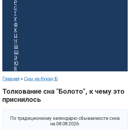
Р
С
Т
У
Ф
Х
Ц
Ч
Ш
Щ
Э
Ю
Я
Главная
»
Сны на букву Б
Толкование сна "Болото", к чему это
приснилось
По традиционному календарю сбываемости снов
на 08.08.2026: