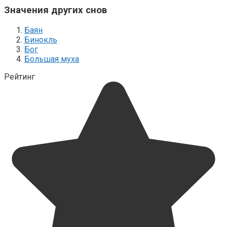
Значения других снов
Баян
Бинокль
Бог
Большая муха
Рейтинг