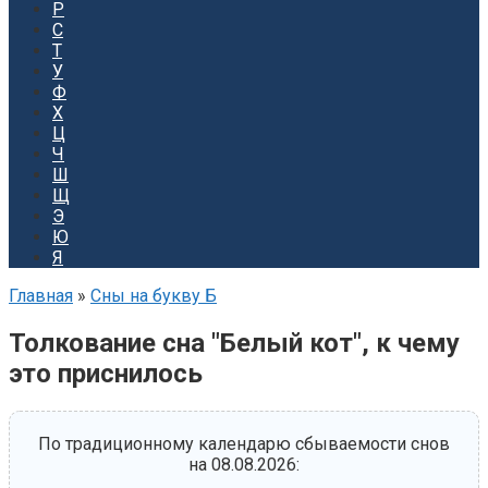
Р
С
Т
У
Ф
Х
Ц
Ч
Ш
Щ
Э
Ю
Я
Главная
»
Сны на букву Б
Толкование сна "Белый кот", к чему
это приснилось
По традиционному календарю сбываемости снов
на 08.08.2026: