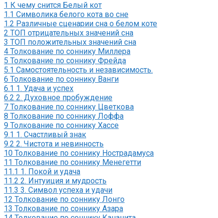
1
К чему снится Белый кот
1.1
Символика белого кота во сне
1.2
Различные сценарии сна о белом коте
2
ТОП отрицательных значений сна
3
ТОП положительных значений сна
4
Толкование по соннику Миллера
5
Толкование по соннику Фрейда
5.1
Самостоятельность и независимость.
6
Толкование по соннику Ванги
6.1
1. Удача и успех
6.2
2. Духовное пробуждение
7
Толкование по соннику Цветкова
8
Толкование по соннику Лоффа
9
Толкование по соннику Хассе
9.1
1. Счастливый знак
9.2
2. Чистота и невинность
10
Толкование по соннику Нострадамуса
11
Толкование по соннику Менегетти
11.1
1. Покой и удача
11.2
2. Интуиция и мудрость
11.3
3. Символ успеха и удачи
12
Толкование по соннику Лонго
13
Толкование по соннику Азара
14
Толкование по соннику Кананита