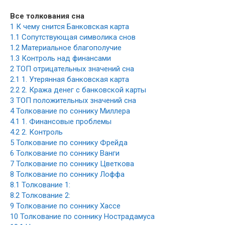
Все толкования сна
1
К чему снится Банковская карта
1.1
Сопутствующая символика снов
1.2
Материальное благополучие
1.3
Контроль над финансами
2
ТОП отрицательных значений сна
2.1
1. Утерянная банковская карта
2.2
2. Кража денег с банковской карты
3
ТОП положительных значений сна
4
Толкование по соннику Миллера
4.1
1. Финансовые проблемы
4.2
2. Контроль
5
Толкование по соннику Фрейда
6
Толкование по соннику Ванги
7
Толкование по соннику Цветкова
8
Толкование по соннику Лоффа
8.1
Толкование 1:
8.2
Толкование 2:
9
Толкование по соннику Хассе
10
Толкование по соннику Нострадамуса